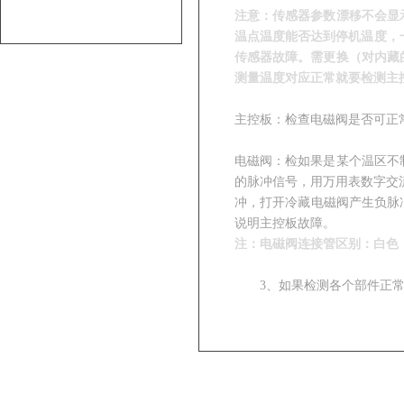
注意：
传感器参数漂移不会显
温点温度能否达到停机温度，一
传感器故障。需更换（对内藏
测量温度对应正常就要检测主
主控板：检查电磁阀是否可正
电磁阀：检如果是某个温区不
的脉冲信号，用万用表数字交流
冲，打开冷藏电磁阀产生负脉
说明主控板故障。
注：电磁阀连接管区别：白色
3
、如果检测各个部件正
4、如果温度正常，按机
上一篇：
压缩机发生了“抱轴”或
下一篇：
冰箱开机时间长或不