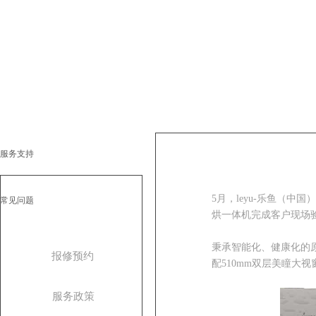
加入我们
联系我们
服务支持
5月l
5月，leyu-乐鱼（中
常见问题
烘一体机完成客户现场验
秉承智能化、健康化的原
报修预约
配510mm双层美瞳大
服务政策