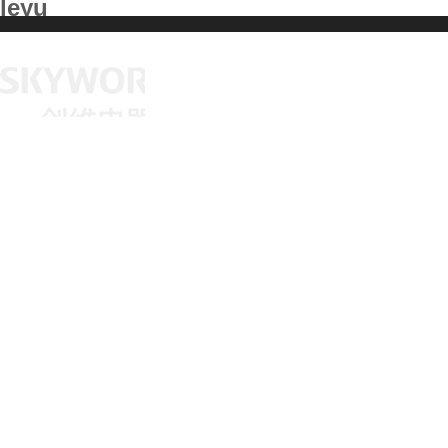
leyu
网站leyu
leyu-乐鱼（中国）官方网站-leyu.com
leyu-乐鱼（中国）官方网站-leyu.com电器
企业资讯
报告下载
产品中心
冰箱
对开门
美式
法式
十字门
T型门
三门
两门
洗衣机
波轮
滚筒
干衣机
冷柜
服务支持
常见问题
预约报修
服务政策
在线选购