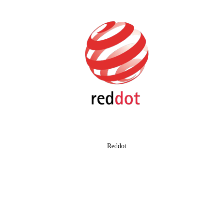
Reddot