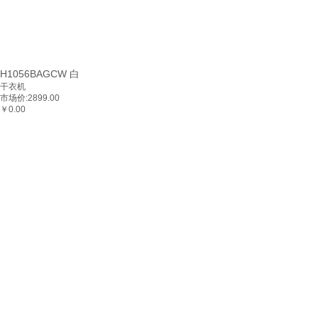
H1056BAGCW 白
干衣机
市场价:
2899.00
￥
0.00