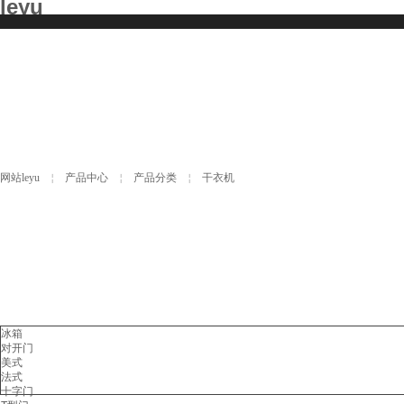
leyu
网站leyu
leyu-乐鱼（中国）官方网站-leyu.com
leyu-乐鱼（中国）官方网站-leyu.com电器
企业资讯
报告下载
产品中心
冰箱
对开门
网站leyu
￤
产品中心
￤
产品分类
￤
干衣机
美式
法式
十字门
T型门
三门
两门
洗衣机
波轮
滚筒
干衣机
冷柜
冰箱
服务支持
对开门
常见问题
美式
预约报修
法式
服务政策
十字门
在线选购