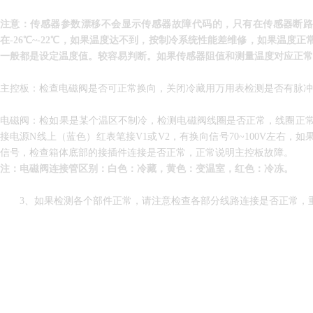
注意：
传感器参数漂移不会显示传感器故障代码的，只有在传感器断
在-26℃~-22℃，如果温度达不到，按制冷系统性能差维修，如果温
一般都是设定温度值。较容易判断。如果传感器阻值和测量温度对应正
主控板：检查电磁阀是否可正常换向，关闭冷藏用万用表检测是否有脉
电磁阀：检如果是某个温区不制冷，检测电磁阀线圈是否正常，线圈正常
接电源N线上（蓝色）红表笔接V1或V2，有换向信号70~100V左
信号，检查箱体底部的接插件连接是否正常，正常说明主控板故障。
注：电磁阀连接管区别：白色：冷藏，黄色：变温室，红色：冷冻。
3
、如果检测各个部件正常，请注意检查各部分线路连接是否正常，
4、如果温度正常，按机械冰箱检测思路分析。
上一篇：
压缩机发生了“抱轴”或“卡缸”故障的维修方法
下一篇：
冰箱开机时间长或不停机的故障检测流程