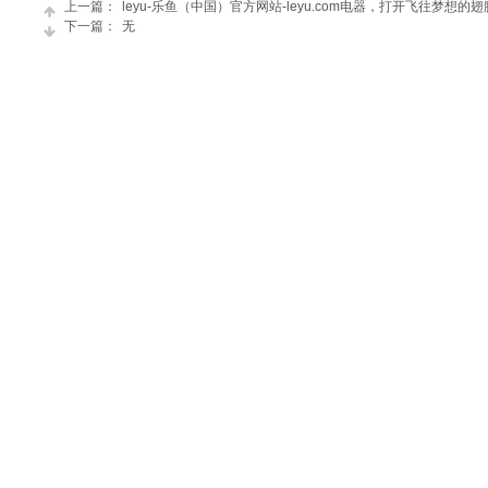
上一篇：
leyu-乐鱼（中国）官方网站-leyu.com电器，打开飞往梦想的
下一篇：
无