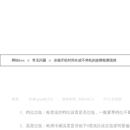
加入我们
联系我们
网站leyu
⊙
常见问题
⊙
冰箱开机时间长或不停机的故障检测流程
冰箱
来源:
|
作者:
pmod8c51d
|
发布时间:
2026-04-21
|
9731
次浏览
|
1、
档位过低：检查温控档位设置是否过低，一般夏季档位不要
2、
温度过低：检测冷藏温度是否低于0度或比设定温度明显