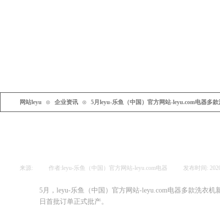
加入我们
联系我们
网站leyu
⊙
企业资讯
⊙
5月leyu-乐鱼（中国）官方网站-leyu.com电器
5月leyu-乐鱼
来源:
|
作者:
leyu-乐鱼（中国）官方网站-leyu.com电器
|
发布时间:
202
5月，leyu-乐鱼（中国）官方网站-leyu.com电器多
日首批订单正式批产。