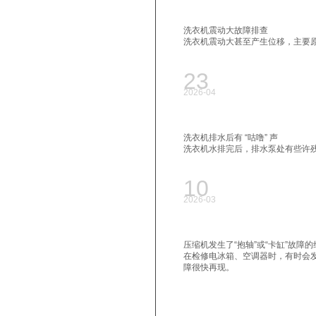
洗衣机震动大故障排查
洗衣机震动大甚至产生位移，主要
23
2026-04
洗衣机排水后有 “咕噜” 声
洗衣机水排完后，排水泵处有些许残留
10
2026-03
压缩机发生了“抱轴”或“卡缸”故障
在检修电冰箱、空调器时，有时会
障很快再现。
22