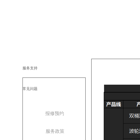
加入我们
联系我们
服务支持
常见问题
报修预约
服务政策