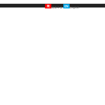
简体中文
English